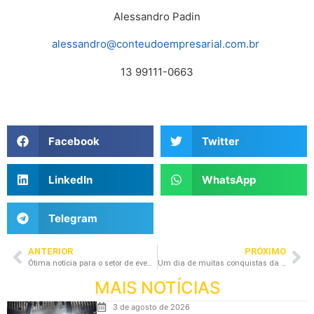
Alessandro Padin
alessandro@conteudoempresarial.com.br
13 99111-0663
Facebook
Twitter
LinkedIn
WhatsApp
Telegram
ANTERIOR
PRÓXIMO
Ótima notícia para o setor de eventos: MP flexibiliza exigências de crédito bancário
Um dia de muitas conquistas da Missão ABRAPE em Brasília!
MAIS NOTÍCIAS
3 de agosto de 2026