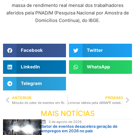
massa de rendimento real mensal dos trabalhadores
aferidos pela PNAD/M (Pesquisa Nacional por Amostra de
Domicílios Contínua), do IBGE.
Facebook
Twitter
LinkedIn
WhatsApp
Telegram
ANTERIOR
PRÓXIMO
Missão do setor de eventos em Brasília celebra continuidade do PERSE e discute a Reforma Tributária
Liminar obtida pela ABRAPE estabelece que regras para se inscrever no PERSE sejam restritas ao que determina a lei
MAIS NOTÍCIAS
3 de agosto de 2026
Setor de eventos desacelera geração de
empregos em 2026 no país