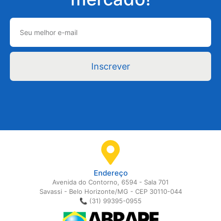
Inscrever
Endereço
Avenida do Contorno, 6594 - Sala 701
Savassi - Belo Horizonte/MG - CEP 30110-044
📞 (31) 99395-0955