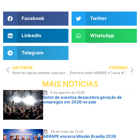
Facebook
Twitter
LinkedIn
WhatsApp
Telegram
ANTERIOR
PRÓXIMO
Nova lei regula eventos culturais e pacotes turísticos adiados pela pandemia
Parceria entre ABRAPE e Caixa oferece um pacote com benefícios exclusivo para associados
MAIS NOTÍCIAS
3 de agosto de 2026
Setor de eventos desacelera geração de
empregos em 2026 no país
28 de maio de 2026
ABRAPE encerra Missão Brasília 2026