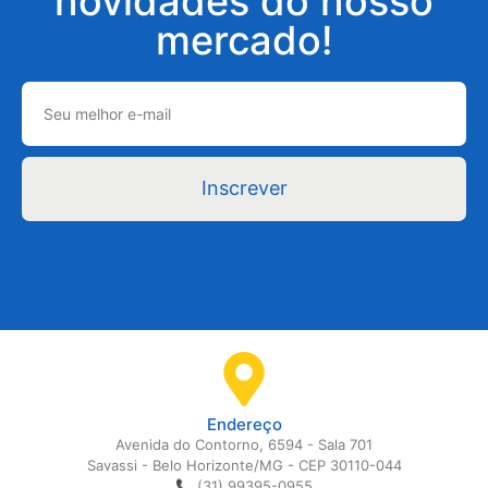
novidades do nosso
mercado!
Inscrever
Endereço
Avenida do Contorno, 6594 - Sala 701
Savassi - Belo Horizonte/MG - CEP 30110-044
📞 (31) 99395-0955