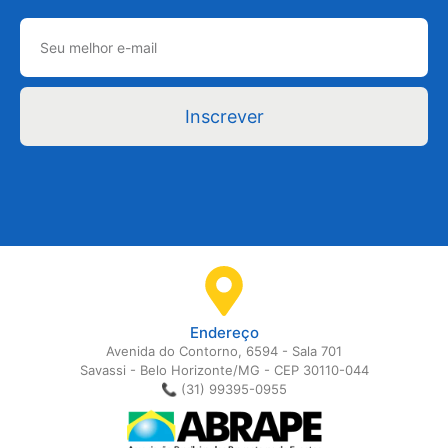
Inscrever
Endereço
Avenida do Contorno, 6594 - Sala 701
Savassi - Belo Horizonte/MG - CEP 30110-044
📞 (31) 99395-0955