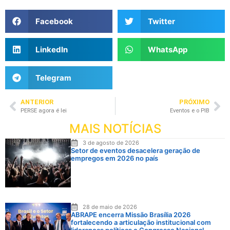
Facebook
Twitter
LinkedIn
WhatsApp
Telegram
ANTERIOR
PRÓXIMO
PERSE agora é lei
Eventos e o PIB
MAIS NOTÍCIAS
3 de agosto de 2026
Setor de eventos desacelera geração de
empregos em 2026 no país
28 de maio de 2026
ABRAPE encerra Missão Brasília 2026
fortalecendo a articulação institucional com