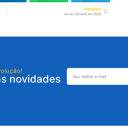
PRÓXIMO
Vai ter carnaval em 2022!
volução!
as novidades