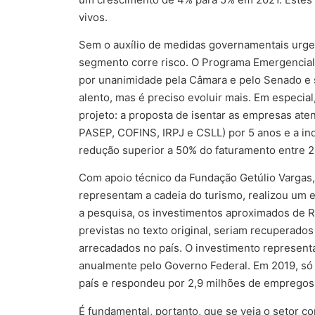
vivos.
Sem o auxílio de medidas governamentais urge
segmento corre risco. O Programa Emergencia
por unanimidade pela Câmara e pelo Senado e 
alento, mas é preciso evoluir mais. Em especia
projeto: a proposta de isentar as empresas aten
PASEP, COFINS, IRPJ e CSLL) por 5 anos e a in
redução superior a 50% do faturamento entre 2
Com apoio técnico da Fundação Getúlio Vargas
representam a cadeia do turismo, realizou um
a pesquisa, os investimentos aproximados de R
previstas no texto original, seriam recuperado
arrecadados no país. O investimento representa
anualmente pelo Governo Federal. Em 2019, só 
país e respondeu por 2,9 milhões de empregos 
É fundamental, portanto, que se veja o setor 