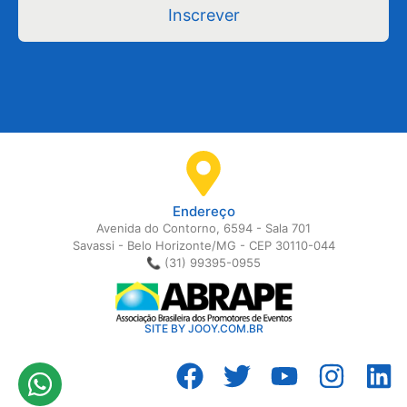
Inscrever
Endereço
Avenida do Contorno, 6594 - Sala 701
Savassi - Belo Horizonte/MG - CEP 30110-044
📞 (31) 99395-0955
SITE BY JOOY.COM.BR