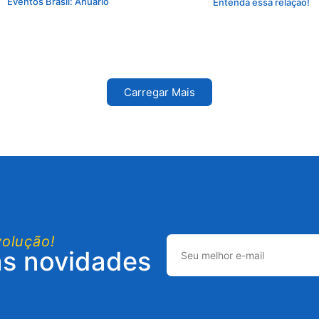
Eventos Brasil: Anuário
Entenda essa relação!
Carregar Mais
volução!
as novidades